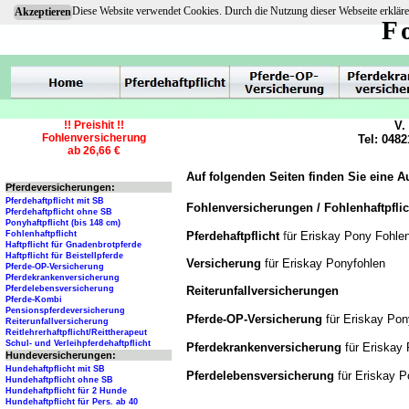
Diese Website verwendet Cookies. Durch die Nutzung dieser Webseite erkläre
Akzeptieren
F
!! Preishit !!
V.
Fohlenversicherung
Tel: 0482
ab 26,66 €
Auf folgenden Seiten finden Sie eine 
Pferdeversicherungen:
Pferdehaftpflicht mit SB
Fohlenversicherungen / Fohlenhaftpfli
Pferdehaftpflicht ohne SB
Ponyhaftpflicht (bis 148 cm)
f
Pferdehaftpflicht
ür Eriskay Pony Fohle
Fohlenhaftpflicht
Haftpflicht für Gnadenbrotpferde
Haftpflicht für Beistellpferde
Versicherung
für Eriskay Ponyfohlen
Pferde-OP-Versicherung
Pferdekrankenversicherung
Reiterunfallversicherungen
Pferdelebensversicherung
Pferde-Kombi
Pensionspferdeversicherung
Pferde-OP-Versicherung
für Eriskay Po
Reiterunfallversicherung
Reitlehrerhaftpflicht/Reittherapeut
Schul- und Verleihpferdehaftpflicht
Pferdekrankenversicherung
für Eriskay
Hundeversicherungen:
Hundehaftpflicht mit SB
Pferdelebensversicherung
für Eriskay 
Hundehaftpflicht ohne SB
Hundehaftpflicht für 2 Hunde
Hundehaftpflicht für Pers. ab 40