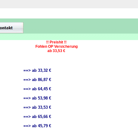
!! Preishit !!
Fohlen OP Versicherung
ab 33,53 €
==> ab 33,32 €
==> ab 86,87 €
==> ab 64,45 €
==> ab 53,98 €
==> ab 33,53 €
==> ab 65,66 €
==> ab 45,79 €