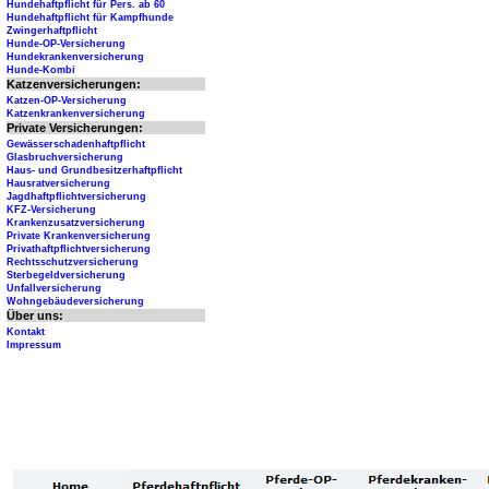
Hundehaftpflicht für Pers. ab 60
Hundehaftpflicht für Kampfhunde
Zwingerhaftpflicht
Hunde-OP-Versicherung
Hundekrankenversicherung
Hunde-Kombi
Katzenversicherungen:
Katzen-OP-Versicherung
Katzenkrankenversicherung
Private Versicherungen:
Gewässerschadenhaftpflicht
Glasbruchversicherung
Haus- und Grundbesitzerhaftpflicht
Hausratversicherung
Jagdhaftpflichtversicherung
KFZ-Versicherung
Krankenzusatzversicherung
Private Krankenversicherung
Privathaftpflichtversicherung
Rechtsschutzversicherung
Sterbegeldversicherung
Unfallversicherung
Wohngebäudeversicherung
Über uns:
Kontakt
Impressum