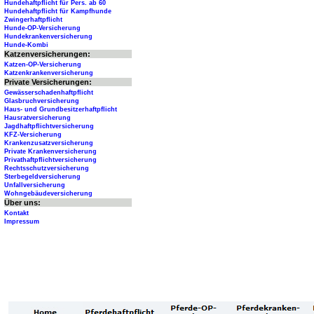
Hundehaftpflicht für Pers. ab 60
Hundehaftpflicht für Kampfhunde
Zwingerhaftpflicht
Hunde-OP-Versicherung
Hundekrankenversicherung
Hunde-Kombi
Katzenversicherungen:
Katzen-OP-Versicherung
Katzenkrankenversicherung
Private Versicherungen:
Gewässerschadenhaftpflicht
Glasbruchversicherung
Haus- und Grundbesitzerhaftpflicht
Hausratversicherung
Jagdhaftpflichtversicherung
KFZ-Versicherung
Krankenzusatzversicherung
Private Krankenversicherung
Privathaftpflichtversicherung
Rechtsschutzversicherung
Sterbegeldversicherung
Unfallversicherung
Wohngebäudeversicherung
Über uns:
Kontakt
Impressum