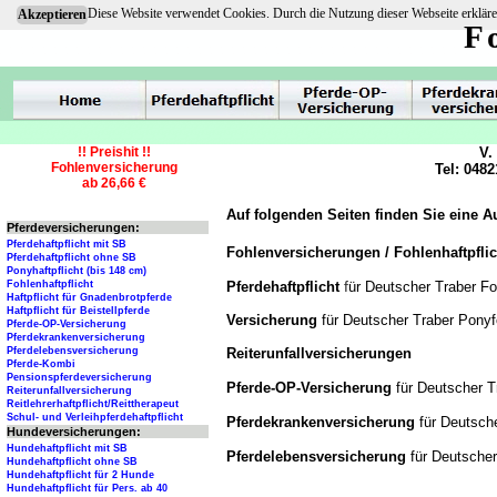
Diese Website verwendet Cookies. Durch die Nutzung dieser Webseite erkläre
Akzeptieren
F
!! Preishit !!
V.
Fohlenversicherung
Tel: 0482
ab 26,66 €
Auf folgenden Seiten finden Sie eine 
Pferdeversicherungen:
Pferdehaftpflicht mit SB
Fohlenversicherungen / Fohlenhaftpfli
Pferdehaftpflicht ohne SB
Ponyhaftpflicht (bis 148 cm)
f
Pferdehaftpflicht
ür Deutscher Traber Fo
Fohlenhaftpflicht
Haftpflicht für Gnadenbrotpferde
Haftpflicht für Beistellpferde
Versicherung
für Deutscher Traber Ponyf
Pferde-OP-Versicherung
Pferdekrankenversicherung
Reiterunfallversicherungen
Pferdelebensversicherung
Pferde-Kombi
Pensionspferdeversicherung
Pferde-OP-Versicherung
für Deutscher T
Reiterunfallversicherung
Reitlehrerhaftpflicht/Reittherapeut
Schul- und Verleihpferdehaftpflicht
Pferdekrankenversicherung
für Deutsch
Hundeversicherungen:
Hundehaftpflicht mit SB
Pferdelebensversicherung
für Deutscher
Hundehaftpflicht ohne SB
Hundehaftpflicht für 2 Hunde
Hundehaftpflicht für Pers. ab 40