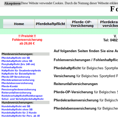
Diese Website verwendet Cookies. Durch die Nutzung dieser Webseite erkläre
Akzeptieren
F
!! Preishit !!
V.
Fohlenversicherung
Tel: 0482
ab 26,66 €
Auf folgenden Seiten finden Sie eine 
Pferdeversicherungen:
Pferdehaftpflicht mit SB
Fohlenversicherungen / Fohlenhaftpfli
Pferdehaftpflicht ohne SB
Ponyhaftpflicht (bis 148 cm)
f
Pferdehaftpflicht
ür Belgisches Sportpfe
Fohlenhaftpflicht
Haftpflicht für Gnadenbrotpferde
Haftpflicht für Beistellpferde
Versicherung
für Belgisches Sportpferd 
Pferde-OP-Versicherung
Pferdekrankenversicherung
Reiterunfallversicherungen
Pferdelebensversicherung
Pferde-Kombi
Pensionspferdeversicherung
Pferde-OP-Versicherung
für Belgisches 
Reiterunfallversicherung
Reitlehrerhaftpflicht/Reittherapeut
Schul- und Verleihpferdehaftpflicht
Pferdekrankenversicherung
für Belgisc
Hundeversicherungen:
Hundehaftpflicht mit SB
Pferdelebensversicherung
für Belgische
Hundehaftpflicht ohne SB
Hundehaftpflicht für 2 Hunde
Hundehaftpflicht für Pers. ab 40