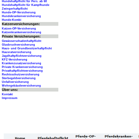
Hundehaftpflicht für Pers. ab 60
Hundehaftpflicht für Kampfhunde
Zwingerhaftpflicht
Hunde-OP-Versicherung
Hundekrankenversicherung
Hunde-Kombi
Katzenversicherungen:
Katzen-OP-Versicherung
Katzenkrankenversicherung
Private Versicherungen:
Gewässerschadenhaftpflicht
Glasbruchversicherung
Haus- und Grundbesitzerhaftpflicht
Hausratversicherung
Jagdhaftpflichtversicherung
KFZ-Versicherung
Krankenzusatzversicherung
Private Krankenversicherung
Privathaftpflichtversicherung
Rechtsschutzversicherung
Sterbegeldversicherung
Unfallversicherung
Wohngebäudeversicherung
Über uns:
Kontakt
Impressum